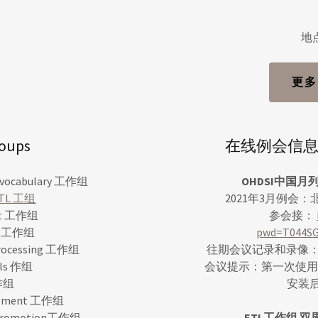
地
更多
oups
在线例会信息 Onl
cabulary 工作组
OHDSI中国月列会 
L 工组
2021年3月例会：北
ct 工作组
参会接：
is 工作组
pwd=T044S
rocessing 工作组
往期会议记录和录像
ols 作组
会议提示：第一次使用
作组
安装
ement 工作组
 Promotion工作组
ETL工作组 双周例会