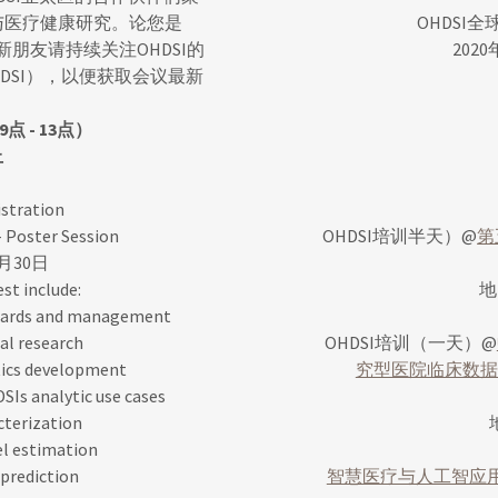
与医疗健康研究。论您是
OHDSI全球
的新朋友请持续关注OHDSI的
202
OHDSI），以便获取会议最新
9点 - 13点）
上
ration
ster Session
OHDSI培训半天）@
第
月30日
est include:
地
ndards and management
al research
OHDSI培训（一天）@
tics development
究型医院临床数据
SIs analytic use cases
acterization
el estimation
 prediction
智慧医疗与人工智应用国际